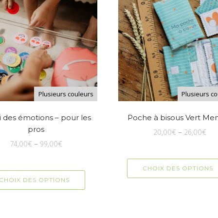
Plusieurs couleurs
Plusieurs c
i des émotions – pour les
Poche à bisous Vert Me
pros
20,00
€
–
26,00
€
74,00
€
–
99,00
€
CHOIX DES OPTIONS
CHOIX DES OPTIONS