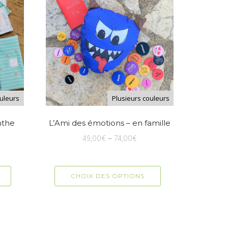
ouleurs
Plusieurs couleurs
nthe
L’Ami des émotions – en famille
49,00
€
–
74,00
€
CHOIX DES OPTIONS