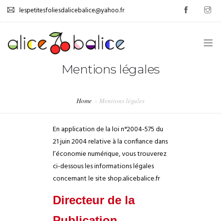
lespetitesfoliesdalicebalice@yahoo.fr
Mentions légales
.
GESTION DES ÉMOTIONS
Home
Mentions légales
0
AUTONOMISATION
En application de la loi n°2004-575 du
JEUX
21 juin 2004 relative à la confiance dans
l’économie numérique, vous trouverez
TUTOS
ci-dessous les informations légales
concernant le site shop.alicebalice.fr
PROMOS
Directeur de la
LIVRE D’OR
Publication
.