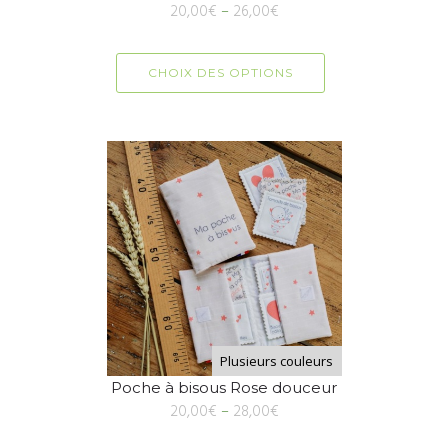
20,00
€
–
26,00
€
CHOIX DES OPTIONS
Plusieurs couleurs
Poche à bisous Rose douceur
20,00
€
–
28,00
€