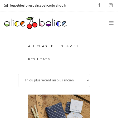
lespetitesfoliesdalicebalice@yahoo.fr
.
AFFICHAGE DE 1–9 SUR 68
GESTION DES ÉMOTIONS
RÉSULTATS
0
AUTONOMISATION
JEUX
TUTOS
PROMOS
LIVRE D’OR
.