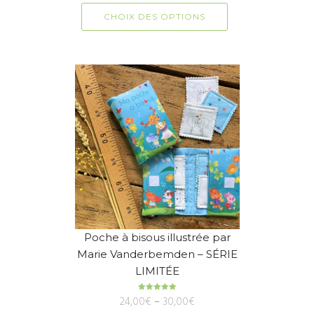
CHOIX DES OPTIONS
Poche à bisous illustrée par
Marie Vanderbemden – SÉRIE
LIMITÉE
24,00
Note
€
–
5.00
30,00
€
sur 5