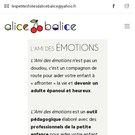
lespetitesfoliesdalicebalice@yahoo.fr
.
GESTION DES ÉMOTIONS
L’Ami des émotions
n’est pas un
doudou, c’est un compagnon de
0
AUTONOMISATION
route pour aider votre enfant à
« affronter » la vie et
devenir un
JEUX
adulte épanoui et heureux
.
TUTOS
PROMOS
L’Ami des émotions
est un
outil
pédagogique
élaboré avec des
LIVRE D’OR
professionnels de la petite
enfance
pour aider votre enfant
.