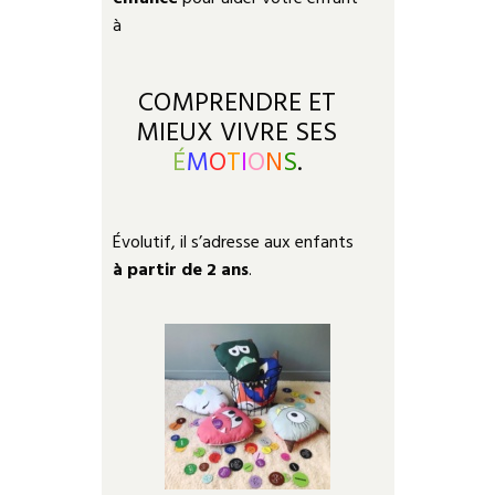
à
COMPRENDRE ET
MIEUX VIVRE SES
É
M
O
T
I
O
N
S
.
Évolutif, il s’adresse aux enfants
à partir de 2 ans
.