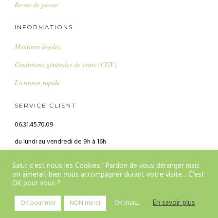
Revue de presse
INFORMATIONS
Mentions légales
Conditions générales de vente (CGV)
Livraison rapide
SERVICE CLIENT
06.31.45.70.09
du lundi au vendredi de 9h à 16h
alice@alicebalice.fr
Salut c'est nous les Cookies ! Pardon de vous déranger mais
on aimerait bien vous accompagner durant votre visite... C'est
OK pour vous ?
Copyright : Alice Balice
En savoir plus
OK pour moi
NON merci
OK mais...