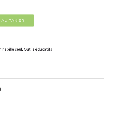
 AU PANIER
m'habille seul
,
Outils éducatifs
)