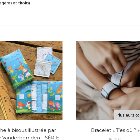
agères et tiroirs)
Plusieurs c
e à bisous illustrée par
Bracelet « T’es où ? »
e Vanderbemden – SÉRIE