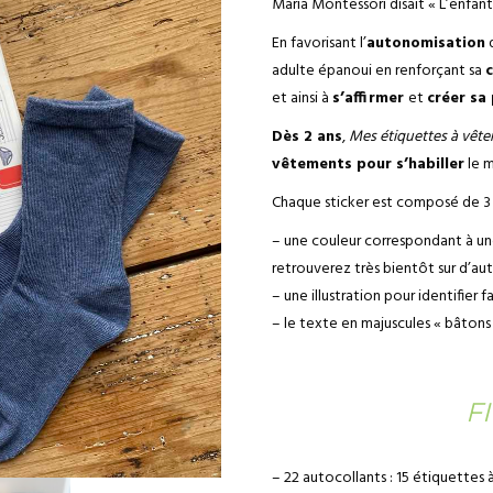
Maria Montessori disait « L’enfant
En favorisant l’
autonomisation
d
adulte épanoui en renforçant sa
c
et ainsi à
s’affirmer
et
créer sa
Dès 2 ans
,
Mes étiquettes à vêt
vêtements pour s’habiller
le m
Chaque sticker est composé de 3 
– une couleur correspondant à une
retrouverez très bientôt sur d’autr
– une illustration pour identifier 
– le texte en majuscules « bâtons »
F
– 22 autocollants : 15 étiquettes