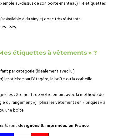
r exemple au-dessus de son porte-manteau) + 4 étiquettes
ssimilable à du vinyle) donc très résistants
es lisses
Mes étiquettes à vêtements » ?
fant par catégorie (idéalement avec lui)
r) les stickers sur l’étagère, la boîte ou la corbeille
ngez les vêtements de votre enfant avec la méthode de
gie du rangement ») : pliez les vêtements en « briques » à
r ou une boîte
ments
sont
designées & imprimées en France