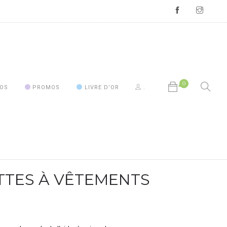
0
OS
PROMOS
LIVRE D’OR
.
Votre panier est vide.
TTES À VÊTEMENTS