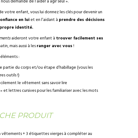
 nous demande de l’aider à agir seul ».
e votre enfant, vous lui donnez les clés pour devenir un
onfiance en lui
et en l’aidant à
prendre des décisions
 propre identité.
ements
aideront votre enfant à
trouver facilement ses
atin, mais aussi à les
ranger avec vous
!
éléments :
 partie du corps et/ou étape d’habillage (vous les
es outils !)
facilement le vêtement sans savoir lire
 et lettres cursives pour les familiariser avec les mots
ICHE PRODUIT
 à vêtements + 3 étiquettes vierges à compléter au