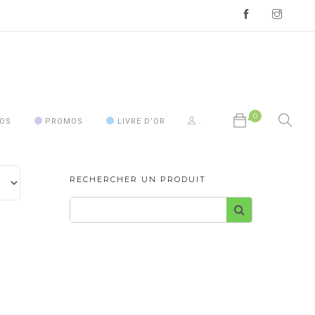
0
OS
PROMOS
LIVRE D’OR
.
Votre panier est vide.
RECHERCHER UN PRODUIT