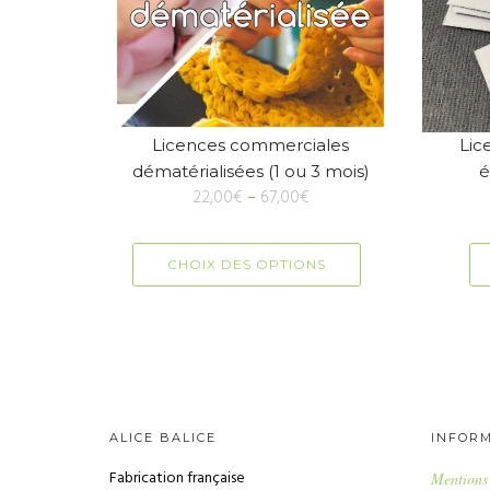
Licences commerciales
Lic
dématérialisées (1 ou 3 mois)
é
22,00
€
–
67,00
€
CHOIX DES OPTIONS
ALICE BALICE
INFOR
Fabrication française
Mentions 