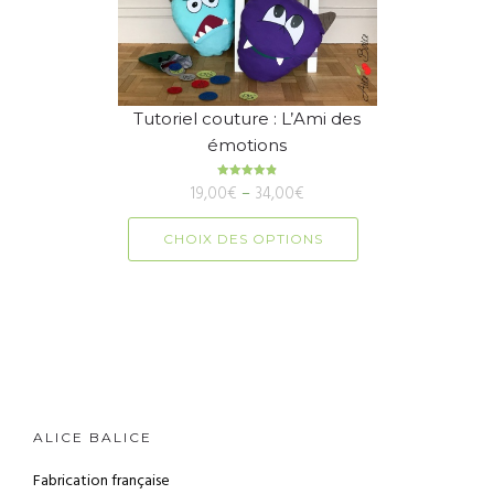
Tutoriel couture : L’Ami des
émotions
19,00
Note
€
–
4.89
34,00
€
sur 5
CHOIX DES OPTIONS
ALICE BALICE
Fabrication française