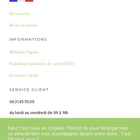
Savoir-faire
Revue de presse
INFORMATIONS
Mentions légales
Conditions générales de vente (CGV)
Livraison rapide
SERVICE CLIENT
06.31.45.70.09
du lundi au vendredi de 9h à 16h
alice@alicebalice.fr
Salut c'est nous les Cookies ! Pardon de vous déranger mais
on aimerait bien vous accompagner durant votre visite... C'est
OK pour vous ?