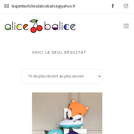
lespetitesfoliesdalicebalice@yahoo.fr
.
VOICI LE SEUL RÉSULTAT
GESTION DES ÉMOTIONS
0
AUTONOMISATION
JEUX
TUTOS
PROMOS
LIVRE D’OR
.