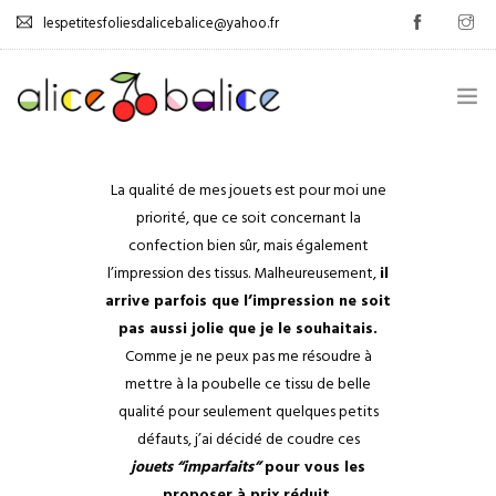
lespetitesfoliesdalicebalice@yahoo.fr
.
La qualité de mes jouets est pour moi une
GESTION DES ÉMOTIONS
priorité, que ce soit concernant la
confection bien sûr, mais également
0
AUTONOMISATION
l’impression des tissus. Malheureusement,
il
arrive parfois que l’impression ne soit
JEUX
pas aussi jolie que je le souhaitais.
Comme je ne peux pas me résoudre à
TUTOS
mettre à la poubelle ce tissu de belle
PROMOS
qualité pour seulement quelques petits
défauts, j’ai décidé de coudre ces
LIVRE D’OR
jouets
“
imparfaits”
pour vous les
proposer à prix réduit.
.