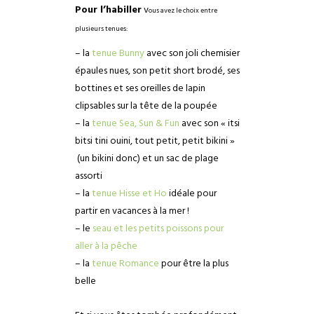
Pour l’habiller
v
ous avez le choix entre
plusieurs tenues
:
– la
tenue Bunny
avec son joli chemisier
épaules nues, son petit short brodé, ses
bottines et ses oreilles de lapin
clipsables sur la tête de la poupée
– la
tenue Sea, Sun & Fun
avec son « itsi
bitsi tini ouini, tout petit, petit bikini »
(un bikini donc) et un sac de plage
assorti
– la
tenue Hisse et Ho
idéale pour
partir en vacances à la mer !
– le
seau et les petits poissons pour
aller à la pêche
– la
tenue Romance
pour être la plus
belle