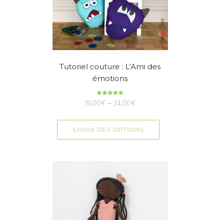
Tutoriel couture : L’Ami des
émotions
19,00
€
Note
–
34,00
€
4.89
sur 5
CHOIX DES OPTIONS