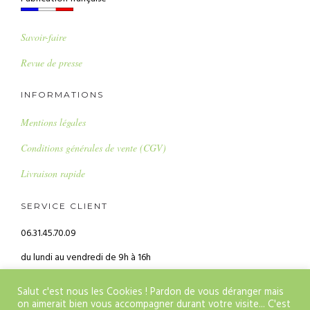
Savoir-faire
Revue de presse
INFORMATIONS
Mentions légales
Conditions générales de vente (CGV)
Livraison rapide
SERVICE CLIENT
06.31.45.70.09
du lundi au vendredi de 9h à 16h
alice@alicebalice.fr
Salut c'est nous les Cookies ! Pardon de vous déranger mais
on aimerait bien vous accompagner durant votre visite... C'est