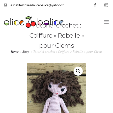
lespetitesfoliesdalicebalice@yahoo.fr
Tutoriel crochet :
Coiffure « Rebelle »
.
pour Clems
GESTION DES ÉMOTIONS
Home
Shop
Tutoriel crochet : Coiffure « Rebelle » pour Clems
0
AUTONOMISATION
JEUX
TUTOS
PROMOS
LIVRE D’OR
.