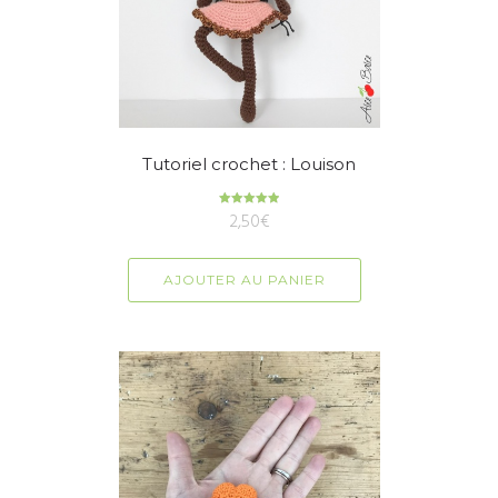
Tutoriel crochet : Louison
2,50
Note
€
5.00
sur 5
AJOUTER AU PANIER