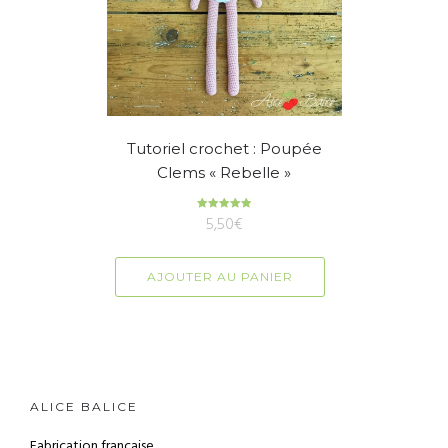
Tutoriel crochet : Poupée
Clems « Rebelle »
5,50
Note
€
5.00
sur 5
AJOUTER AU PANIER
ALICE BALICE
Fabrication française