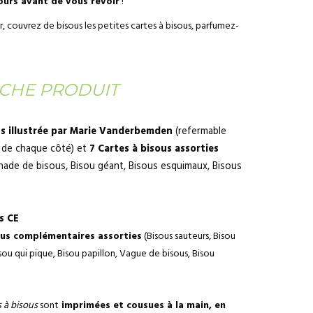
ours avant de vous revoir
!
r, couvrez de bisous les petites cartes à bisous, parfumez-
ICHE PRODUIT
us illustrée par Marie Vanderbemden
(refermable
e de chaque côté) et
7 Cartes à bisous assorties
ornade de bisous, Bisou géant, Bisous esquimaux, Bisous
s CE
ous complémentaires assorties
(Bisous sauteurs, Bisou
ou qui pique, Bisou papillon, Vague de bisous, Bisou
 à bisous
sont
imprimées et cousues à la main, en