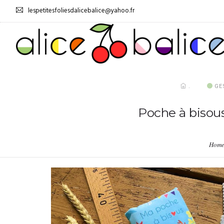
lespetitesfoliesdalicebalice@yahoo.fr
.
GE
Poche à bisou
Hom