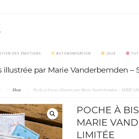
STION DES ÉMOTIONS
AUTONOMISATION
JEUX
TUT
s illustrée par Marie Vanderbemden –
e
Shop
Poche à bisous illustrée par Marie Vanderbemden – SÉRIE L
POCHE À BI
MARIE VAND
LIMITÉE