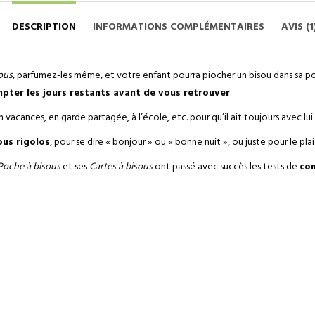
DESCRIPTION
INFORMATIONS COMPLÉMENTAIRES
AVIS (1
ous
, parfumez-les même, et votre enfant pourra piocher un bisou dans sa po
pter les jours restants avant de vous retrouver
.
acances, en garde partagée, à l’école, etc. pour qu’il ait toujours avec l
ous rigolos
, pour se dire « bonjour » ou « bonne nuit », ou juste pour le plais
Poche à bisous
et ses
Cartes à bisous
ont passé avec succès les tests de
co