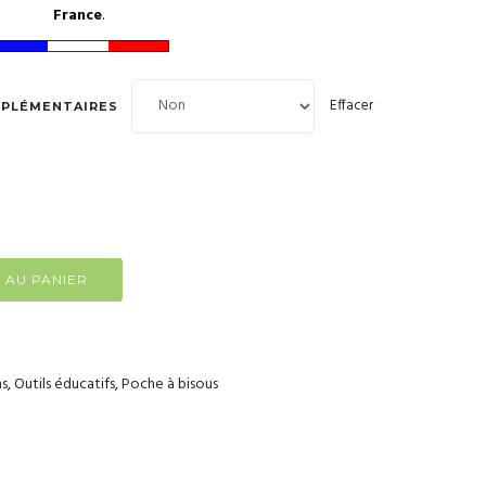
France
.
Effacer
MPLÉMENTAIRES
 AU PANIER
ns
,
Outils éducatifs
,
Poche à bisous