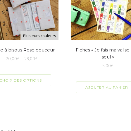
Plusieurs couleurs
e à bisous Rose douceur
Fiches « Je fais ma valise
seul »
20,00
€
–
28,00
€
5,00
€
CHOIX DES OPTIONS
AJOUTER AU PANIER