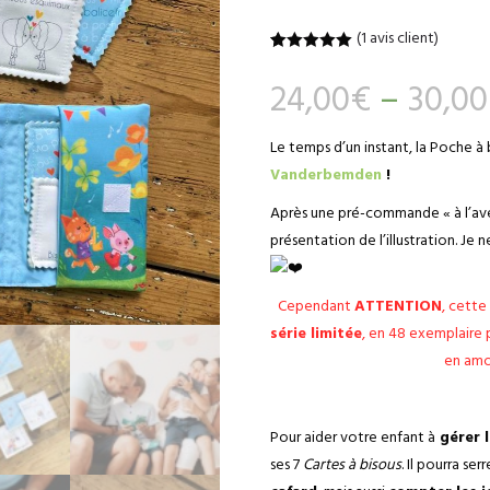
(
1
avis client)
Noté
1
5.00
sur 5
24,00
€
–
30,00
basé sur
notation
client
Le temps d’un instant, la Poche à 
Vanderbemden
!
Après une pré-commande « à l’aveu
présentation de l’illustration. Je 
Cependant
ATTENTION
, cette
série limitée
, en 48 exemplaire 
en amo
Pour aider votre enfant à
gérer l
ses 7
Cartes à bisous
. Il pourra se