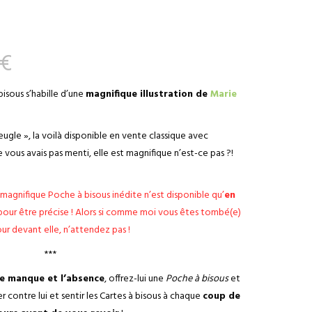
€
bisous s’habille d’une
magnifique illustration de
Marie
gle », la voilà disponible en vente classique avec
ne vous avais pas menti, elle est magnifique n’est-ce pas ?!
 magnifique Poche à bisous inédite n’est disponible qu’
en
pour être précise ! Alors si comme moi vous êtes tombé(e)
ur devant elle, n’attendez pas !
***
e manque et l’absence
, offrez-lui une
Poche à bisous
et
rrer contre lui et sentir les Cartes à bisous à chaque
coup de