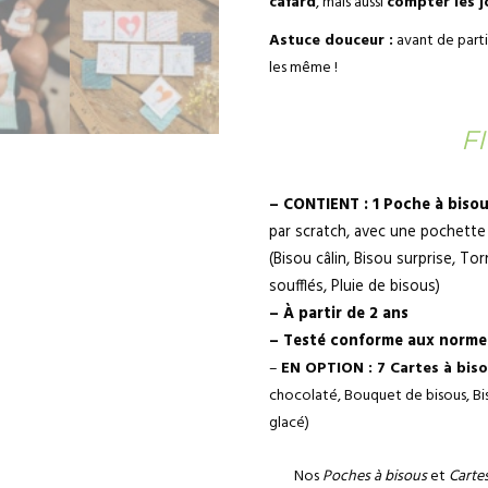
cafard
, mais aussi
compter les j
Astuce douceur :
avant de parti
les même !
F
– CONTIENT : 1 Poche à biso
par scratch, avec une pochett
(Bisou câlin, Bisou surprise, T
soufflés, Pluie de bisous)
– À partir de 2 ans
– Testé conforme aux norme
–
EN OPTION : 7 Cartes à bis
chocolaté, Bouquet de bisous, Bis
glacé)
Nos
Poches à bisous
et
Cartes