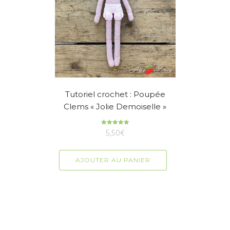
Tutoriel crochet : Poupée
Clems « Jolie Demoiselle »
5,50
Note
€
5.00
sur 5
AJOUTER AU PANIER