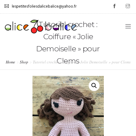
lespetitesfoliesdalicebalice@yahoo.fr
Tutoriel crochet :
Coiffure « Jolie
.
Demoiselle » pour
Clems
GESTION DES ÉMOTIONS
Home
Shop
Tutoriel crochet : Coiffure « Jolie Demoiselle » pour Clems
0
AUTONOMISATION
JEUX
TUTOS
PROMOS
LIVRE D’OR
.