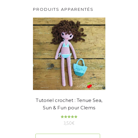
PRODUITS APPARENTÉS
Tutoriel crochet : Tenue Sea,
Sun & Fun pour Clems
3,50
Note
€
5.00
sur 5