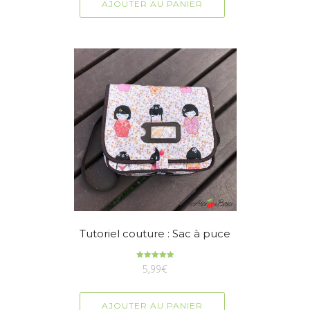
AJOUTER AU PANIER
Tutoriel couture : Sac à puce
5,99
Note
€
5.00
sur 5
AJOUTER AU PANIER