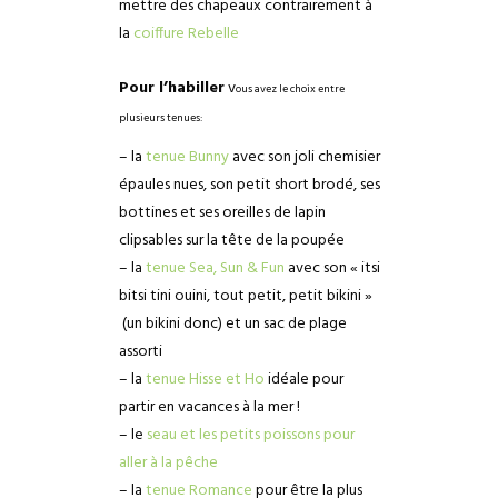
mettre des chapeaux contrairement à
la
coiffure Rebelle
Pour l’habiller
v
ous avez le choix entre
plusieurs tenues
:
– la
tenue Bunny
avec son joli chemisier
épaules nues, son petit short brodé, ses
bottines et ses oreilles de lapin
clipsables sur la tête de la poupée
– la
tenue Sea, Sun & Fun
avec son « itsi
bitsi tini ouini, tout petit, petit bikini »
(un bikini donc) et un sac de plage
assorti
– la
tenue Hisse et Ho
idéale pour
partir en vacances à la mer !
– le
seau et les petits poissons pour
aller à la pêche
– la
tenue Romance
pour être la plus