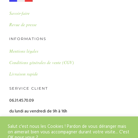
Savoir-faire
Revue de presse
INFORMATIONS
Mentions légales
Conditions générales de vente (CGV)
Livraison rapide
SERVICE CLIENT
06.31.45.70.09
du lundi au vendredi de 9h à 16h
alice@alicebalice.fr
Salut c'est nous les Cookies ! Pardon de vous déranger mais
on aimerait bien vous accompagner durant votre visite... C'est
OK pour vous ?