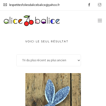
lespetitesfoliesdalicebalice@yahoo.fr
.
VOICI LE SEUL RÉSULTAT
GESTION DES ÉMOTIONS
0
AUTONOMISATION
JEUX
TUTOS
PROMOS
LIVRE D’OR
.